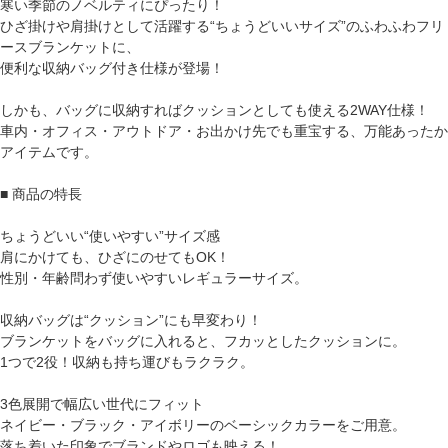
寒い季節のノベルティにぴったり！
ひざ掛けや肩掛けとして活躍する“ちょうどいいサイズ”のふわふわフリ
ースブランケットに、
便利な収納バッグ付き仕様が登場！
しかも、バッグに収納すればクッションとしても使える2WAY仕様！
車内・オフィス・アウトドア・お出かけ先でも重宝する、万能あったか
アイテムです。
■ 商品の特長
ちょうどいい“使いやすい”サイズ感
肩にかけても、ひざにのせてもOK！
性別・年齢問わず使いやすいレギュラーサイズ。
収納バッグは“クッション”にも早変わり！
ブランケットをバッグに入れると、フカッとしたクッションに。
1つで2役！収納も持ち運びもラクラク。
3色展開で幅広い世代にフィット
ネイビー・ブラック・アイボリーのベーシックカラーをご用意。
落ち着いた印象でブランドやロゴも映える！