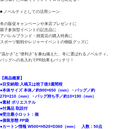
■ ノベルティとしての活用シーン
冬の販促キャンペーンや来店プレゼントに
親子参加型イベントの記念品に
アパレルブランド・雑貨店の購入特典に
スポーツ観戦やレジャーイベントの物販グッズに
“温かさ”と“便利さ”を兼ね備えた、冬に選ばれるノベルティ。
バッグへの名入れでPR効果もバッチリ！
【商品概要】
●目安納期:入稿又は校了後3週間程
●本体サイズ 本体／約900×650（mm）・バッグ／約
270×210（mm）・バッグ持ち手／約10×190（mm）
●素材 ポリエステル
●付属品 取説付
■受注最小ロット：個
●個装形態 PP袋
●カートン情報 W500×H520×D360（mm） 入数：50点