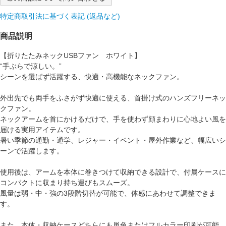
特定商取引法に基づく表記 (返品など)
商品説明
【折りたたみネックUSBファン ホワイト】
“手ぶらで涼しい。”
シーンを選ばず活躍する、快適・高機能なネックファン。
外出先でも両手をふさがず快適に使える、首掛け式のハンズフリーネッ
クファン。
ネックアームを首にかけるだけで、手を使わず顔まわりに心地よい風を
届ける実用アイテムです。
暑い季節の通勤・通学、レジャー・イベント・屋外作業など、幅広いシ
ーンで活躍します。
使用後は、アームを本体に巻きつけて収納できる設計で、付属ケースに
コンパクトに収まり持ち運びもスムーズ。
風量は弱・中・強の3段階切替が可能で、体感にあわせて調整できま
す。
また、本体・収納ケースどちらにも単色またはフルカラー印刷が可能。