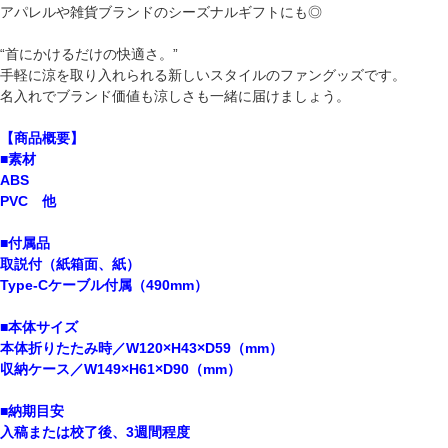
アパレルや雑貨ブランドのシーズナルギフトにも◎
“首にかけるだけの快適さ。”
手軽に涼を取り入れられる新しいスタイルのファングッズです。
名入れでブランド価値も涼しさも一緒に届けましょう。
【商品概要】
■素材
ABS
PVC 他
■付属品
取説付（紙箱面、紙）
Type-Cケーブル付属（490mm）
■本体サイズ
本体折りたたみ時／W120×H43×D59（mm）
収納ケース／W149×H61×D90（mm）
■納期目安
入稿または校了後、3週間程度