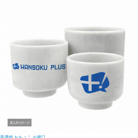
美濃焼 おちょこ お猪口