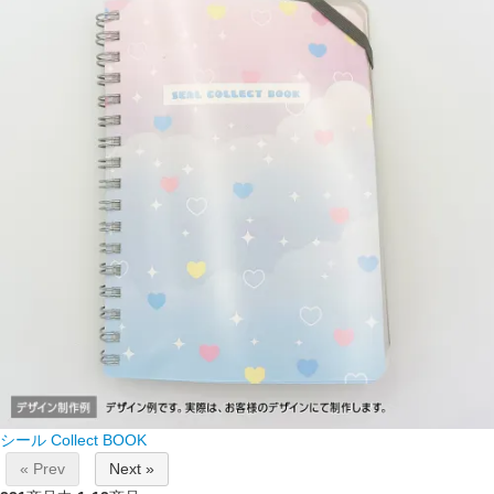
シール Collect BOOK
« Prev
Next »