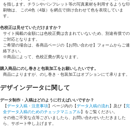
を指します。チラシやパンフレット等の写真素材を利用するような印
刷物は、 この4色（4版）を網点で掛け合わせて色を表現していま
す。
色校正は見せていただけますか？
サイト掲載の金額には色校正費は含まれていないため、別途有償での
ご対応となります。
ご希望の場合は、各商品ページの【お問い合わせ】フォームからご連
絡下さい。
※商品によって、色校正費が異なります。
購入商品にのし巻きと包装加工をお願いしたいです。
商品によりますが、のし巻き・包装加工はオプションにて承ります。
デザインデータに関して
データ制作・入稿はどのように行えばいいですか？
【
データ入稿・注意事項
】ページ内の【
データ入稿の流れ
】及び【
完
全データ入稿のためのチェックマニュアル
】をご覧ください。
その他ご不安な点等ございましたら、お問い合わせいただきました
ら、サポート申し上げます。