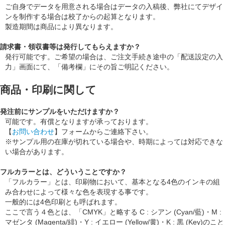
ご自身でデータを用意される場合はデータの入稿後、弊社にてデザイ
ンを制作する場合は校了からの起算となります。
製造期間は商品により異なります。
請求書・領収書等は発行してもらえますか？
発行可能です。ご希望の場合は、ご注文手続き途中の「配送設定の入
力」画面にて、「備考欄」にその旨ご明記ください。
商品・印刷に関して
発注前にサンプルをいただけますか？
可能です。有償となりますが承っております。
【
お問い合わせ
】フォームからご連絡下さい。
※サンプル用の在庫が切れている場合や、時期によっては対応できな
い場合があります。
フルカラーとは、どういうことですか？
「フルカラー」とは、印刷物において、基本となる4色のインキの組
み合わせによって様々な色を表現する事です。
一般的には4色印刷とも呼ばれます。
ここで言う４色とは、「CMYK」と略する C : シアン (Cyan/藍)・M :
マゼンタ (Magenta/緋)・Y : イエロー (Yellow/黄)・K : 黒 (Key)のこと